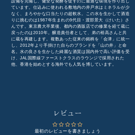
設備を完備し、健全な発酵を促すのに最適な環境を作り出し
ています。仕込みに使われる敷地内の井戸水はミネラルが少
なく、まろやかな口当たりの超軟水。この水を生かして酒造
りに挑むのは1987年生まれの9代目・渡部景大（けいた）さ
んです。東京農大卒業後、都内の酒販店での修業を経て蔵に
戻ったのは2010年。醸造責任者として、弟の裕高さんと共
に蔵を再建します。複数あった従来の銘柄を「会津」に統一
し、2012年より手掛けた自らのブランドを「山の井」と命
名。水の良さを生かした綺麗な酒質は国内外で高い評価を受
け、JAL国際線ファーストクラスのラウンジで採用された
他、香港を始めとする海外でも人気を博しています。
レビュー
最初のレビューを書きましょう