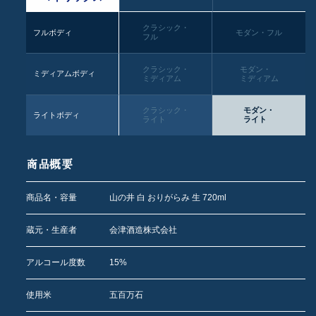
クラシック・
フルボディ
モダン・フル
フル
クラシック・
モダン・
ミディアムボディ
ミディアム
ミディアム
クラシック・
モダン・
ライトボディ
ライト
ライト
商品概要
商品名・容量
山の井 白 おりがらみ 生 720ml
蔵元・生産者
会津酒造株式会社
アルコール度数
15%
使用米
五百万石