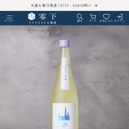
コンテ
お盆も毎日発送｜8/13・14は12時〆
ンツに
ロ
カ
進む
グ
ー
メニュー
探す
カート
お気に入り
ログイン
イ
ト
ン