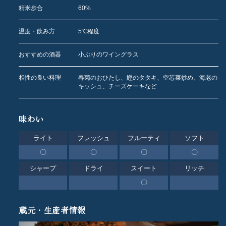
精米歩合
60%
温度・飲み方
5℃程度
おすすめの酒器
小ぶりのワイングラス
相性の良い料理
春菊のおひたし、鰹のタタキ、空芯菜炒め、海老の
キッシュ、チーズケーキなど
味わい
ライト
フレッシュ
フルーティ
ソフト
〇
〇
〇
〇
シャープ
ドライ
スイート
リッチ
〇
蔵元・生産者情報