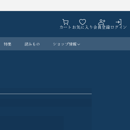
カ
ロ
ー
カート
お気に入り
会員登録
ログイン
グ
ト
イ
ン
特集
読みもの
ショップ情報