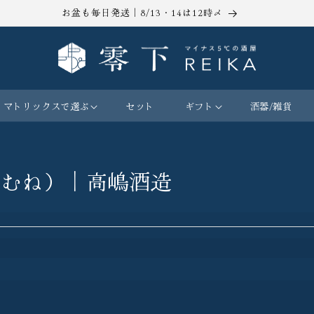
お盆も毎日発送｜8/13・14は12時〆
マトリックスで選ぶ
セット
ギフト
酒器/雑貨
さむね）｜高嶋酒造