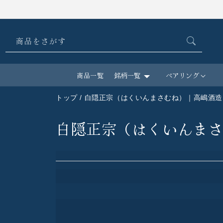
コンテ
ンツに
進む
商品をさがす
商品一覧
銘柄一覧
ペアリング
トップ
/ 白隠正宗（はくいんまさむね）｜高嶋酒造
白隠正宗（はくいんま