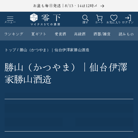
コンテ
お盆も毎日発送｜8/13・14は12時〆
ンツに
ロ
カ
進む
グ
ー
メニュー
探す
カート
お気に入り
ログイン
イ
ト
ン
ランキング
夏ギフト
受賞酒
高級酒
酒器/雑貨
読みもの
トップ
/ 勝山（かつやま）｜仙台伊澤家勝山酒造
勝山（かつやま）｜仙台伊澤
家勝山酒造