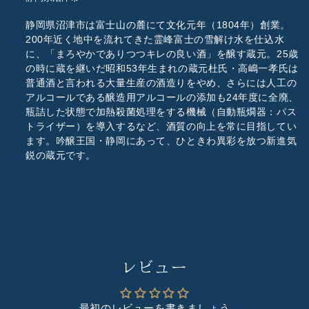
静岡県沼津市は富士山の麓にて文化元年（1804年）創業。
200年近く地中を流れてきた霊峰富士の雪解け水を仕込水
に、「まろやかでありつつキレの良い酒」を醸す蔵元。25歳
の時に蔵を継いだ昭和53年生まれの蔵元杜氏・高嶋一孝氏は
普通酒と言われる大量生産の酒造りをやめ、さらには人工の
アルコールである醸造用アルコールの添加も24年度に全廃、
瓶詰した状態で加熱殺菌処理をする機械（自動瓶燗器：パス
トライザー）を導入するなど、酒質の向上を常に目指してい
ます。吟醸王国・静岡にあって、ひときわ異彩を放つ新進気
鋭の蔵元です。
レビュー
最初のレビューを書きましょう