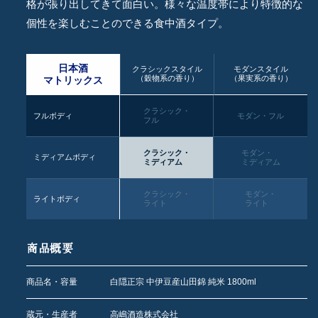
格が張り出してきて面白い。様々な温度帯により特徴的な
個性を楽しむことのできる食中酒タイプ。
日本酒
クラシックスタイル
モダンスタイル
（穀物系の香り）
（果実系の香り）
マトリックス
クラシック・
フルボディ
モダン・フル
フル
クラシック・
モダン・
ミディアムボディ
ミディアム
ミディアム
クラシック・
モダン・
ライトボディ
ライト
ライト
商品概要
商品名・容量
白隠正宗 中伊豆産山田錦 純米 1800ml
蔵元・生産者
高嶋酒造株式会社