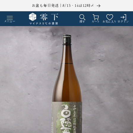
コンテ
お盆も毎日発送｜8/13・14は12時〆
ンツに
ロ
カ
進む
グ
ー
メニュー
探す
カート
お気に入り
ログイン
イ
ト
ン