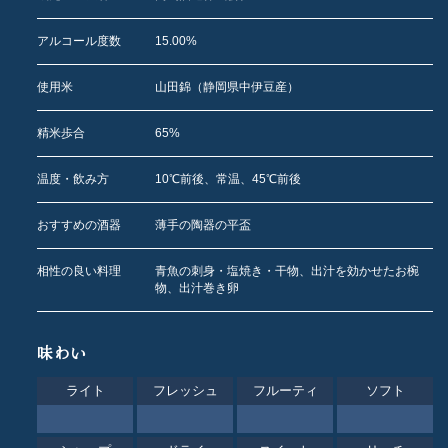
アルコール度数
15.00%
使用米
山田錦（静岡県中伊豆産）
精米歩合
65%
温度・飲み方
10℃前後、常温、45℃前後
おすすめの酒器
薄手の陶器の平盃
相性の良い料理
青魚の刺身・塩焼き・干物、出汁を効かせたお椀
物、出汁巻き卵
味わい
ライト
フレッシュ
フルーティ
ソフト