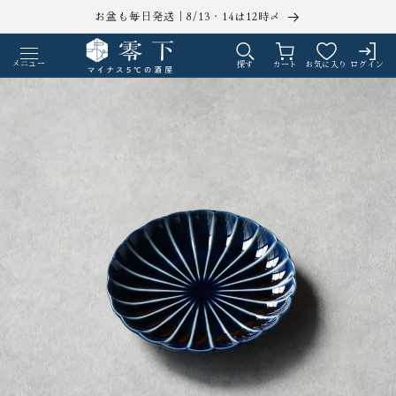
コンテ
お盆も毎日発送｜8/13・14は12時〆
ンツに
ロ
カ
進む
グ
ー
メニュー
探す
カート
お気に入り
ログイン
イ
ト
ン