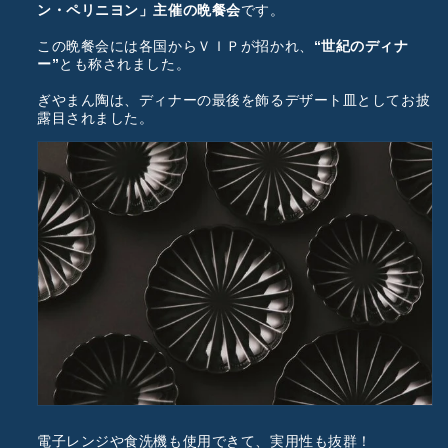
ン・ペリニヨン」主催の晩餐会
です。
この晩餐会には各国からＶＩＰが招かれ、
“世紀のディナ
ー”
とも称されました。
ぎやまん陶は、ディナーの最後を飾るデザート皿としてお披
露目されました。
電子レンジや食洗機も使用できて、実用性も抜群！