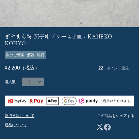
ぎやまん陶 茄子紺ブルー 4寸皿 - KANEKO
KOHYO
自分ご褒美
酒器
雑貨
¥2,200（税込）
22
ポイント還元
購入数
決済方法について
この商品をシェアする
返品について