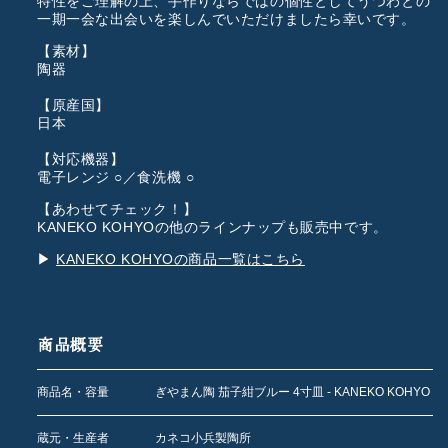
特性をご理解の上、手作りならではの個性としてうつわとの
一期一会な出会いを楽しんでいただけましたら幸いです。
【素材】
陶器
【原産国】
日本
【対応機器】
電子レンジ ○／食洗機 ○
【あわせてチェック！】
KANEKO KOHYOの他のラインナップも販売中です。
▶︎
KANEKO KOHYOの商品一覧はこちら
商品概要
商品名・容量
ぎやまん陶 茄子紺ブルー 4寸皿 - KANEKO KOHYO
蔵元・生産者
カネコ小兵製陶所