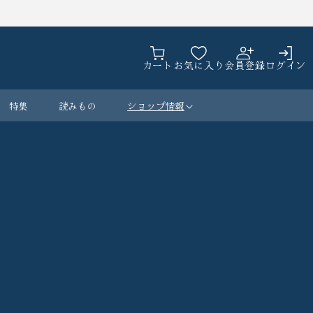
カ
ロ
ー
カート
お気に入り
会員登録
ログイン
グ
ト
イ
ン
特集
読みもの
ショップ情報