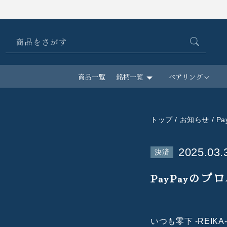
コンテ
ンツに
進む
商品をさがす
商品一覧
銘柄一覧
ペアリング
トップ
/ お知らせ /
2025.03.
決済
PayPayの
いつも零下 -REI