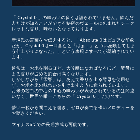
「 Crystal 0 」の味わいの多くは語られていません。飲んだ
人だけが知ることができる秘密のヴェールに包まれたシーク
レットな香り、味わいとなっております。
新澤氏の言葉をお伝えすると、「Absolute 0はピュアな印象
だが、Crystal 0は一口含むと『はぁ…』とつい感嘆してしま
う仕上がりになった。」という表現にすべてが凝縮されてい
ます。
通常は、お米を削るほど、大吟醸になればなるほど、酵母に
よる香りが占める割合は高くなります。
しかしながら「零響」は、あえて香りが出る酵母を使用せ
ず、お米本来の味わいを引き出すように造られています。
お米の芯白の中心の中心の味わいが表現されているのは間違
いなく、世界で唯一こちらの「 Crystal 0 」だけです。
儚い一粒から聞こえる響き、ゼロが奏でる儚いメロディーを
お聴きください。
マイナス5℃での長期熟成も可能です。