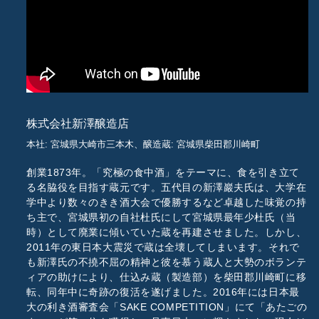
株式会社新澤醸造店
本社: 宮城県大崎市三本木、醸造蔵: 宮城県柴田郡川崎町
創業1873年。「究極の食中酒」をテーマに、食を引き立て
る名脇役を目指す蔵元です。五代目の新澤巖夫氏は、大学在
学中より数々のきき酒大会で優勝するなど卓越した味覚の持
ち主で、宮城県初の自社杜氏にして宮城県最年少杜氏（当
時）として廃業に傾いていた蔵を再建させました。しかし、
2011年の東日本大震災で蔵は全壊してしまいます。それで
も新澤氏の不撓不屈の精神と彼を慕う蔵人と大勢のボランテ
ィアの助けにより、仕込み蔵（製造部）を柴田郡川崎町に移
転、同年中に奇跡の復活を遂げました。2016年には日本最
大の利き酒審査会「SAKE COMPETITION」にて「あたごの