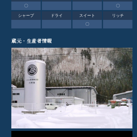
〇
〇
シャープ
ドライ
スイート
リッチ
〇
蔵元・生産者情報