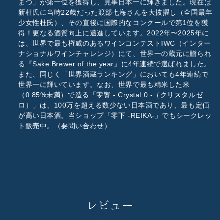
まつ」が第一位を獲得し、見事日本一に輝きました。現在は
新杜氏に当時22歳だった渡部七海さんを大抜擢し（全国最年
少女性杜氏）、その直後に国際的なコンクールで第1位を獲
得！更なる酒質向上に邁進しています。2022年〜2025年に
は、世界で最も権威のあるワインコンテストIWC（インター
ナショナルワインチャレンジ）にて、世界一の蔵元に贈られ
る『Sake Brewer of the year』に4年連続で選ばれました。
また、同じく「世界酒蔵ランキング」においても4年連続で
世界一に輝いています。なお、世界で最も精米した米
（0.85%未満）で造る「零響 - Crystal 0 -（クリスタルゼ
ロ）」は、100万を超える数少ない日本酒であり、最も定価
が高い日本酒。当ショップ「零下 -REIKA-」でもシークレッ
ト販売中。（要問い合わせ）
レビュー