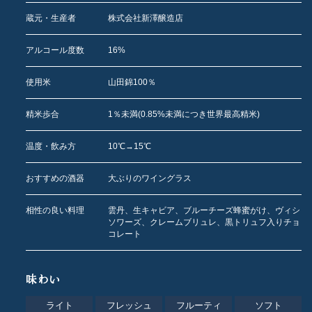
蔵元・生産者
株式会社新澤醸造店
アルコール度数
16%
使用米
山田錦100％
精米歩合
1％未満(0.85%未満につき世界最高精米)
温度・飲み方
10℃→15℃
おすすめの酒器
大ぶりのワイングラス
相性の良い料理
雲丹、生キャビア、ブルーチーズ蜂蜜がけ、ヴィシ
ソワーズ、クレームブリュレ、黒トリュフ入りチョ
コレート
味わい
ライト
フレッシュ
フルーティ
ソフト