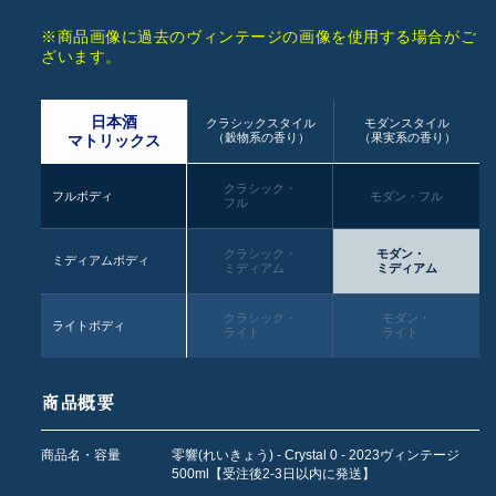
※商品画像に過去のヴィンテージの画像を使用する場合がご
ざいます。
日本酒
クラシックスタイル
モダンスタイル
（穀物系の香り）
（果実系の香り）
マトリックス
クラシック・
フルボディ
モダン・フル
フル
クラシック・
モダン・
ミディアムボディ
ミディアム
ミディアム
クラシック・
モダン・
ライトボディ
ライト
ライト
商品概要
商品名・容量
零響(れいきょう) - Crystal 0 - 2023ヴィンテージ
500ml【受注後2-3日以内に発送】