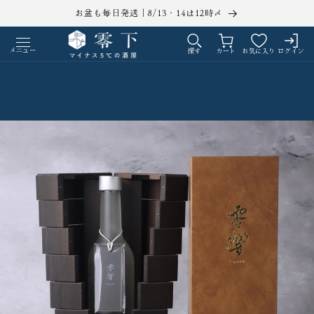
コンテ
お盆も毎日発送｜8/13・14は12時〆
ンツに
ロ
カ
進む
グ
ー
メニュー
探す
カート
お気に入り
ログイン
イ
ト
ン