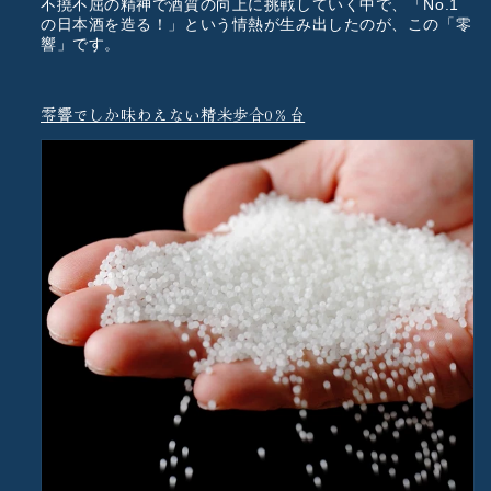
不撓不屈の精神で酒質の向上に挑戦していく中で、「No.1
の日本酒を造る！」という情熱が生み出したのが、この「零
響」です。
零響でしか味わえない精米歩合0％台