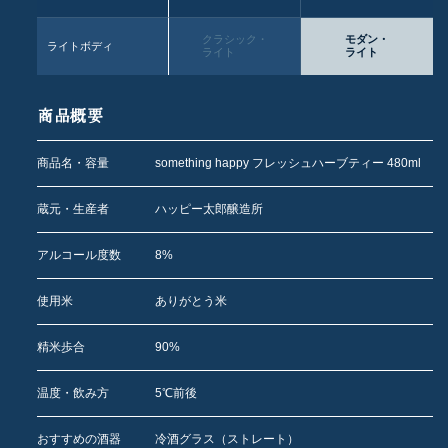
クラシック・
モダン・
ライトボディ
ライト
ライト
商品概要
商品名・容量
something happy フレッシュハーブティー 480ml
蔵元・生産者
ハッピー太郎醸造所
アルコール度数
8%
使用米
ありがとう米
精米歩合
90%
温度・飲み方
5℃前後
おすすめの酒器
冷酒グラス（ストレート）