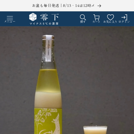
コンテ
お盆も毎日発送｜8/13・14は12時〆
ンツに
ロ
カ
進む
グ
ー
メニュー
探す
カート
お気に入り
ログイン
イ
ト
ン