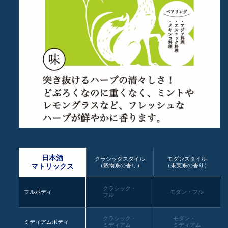
日本酒
クラシックスタイル
モダンスタイル
（穀物系の香り）
（果実系の香り）
マトリックス
クラシック・
フルボディ
モダン・フル
フル
クラシック・
モダン・
ミディアムボディ
ミディアム
ミディアム