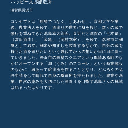
ハッピー太郎醸造所
滋賀県長浜市
コンセプトは「醗酵でつなぐ、しあわせ」。京都大学卒業
後、農業法人を経て、酒造りの世界に身を投じ、数々の蔵で
修行を重ねてきた池島幸太郎氏。直近だと滋賀の「七本鎗」
（冨田酒造）、「金亀」（岡村本家）、を経て、彦根市に麹
屋として独立。麹米や鮒ずしを製造するなかで、自分の蔵を
持ちお酒を造りたいという兼ねてからの想いが日に日に募っ
ていきました。長浜市の黒壁スクエアという風情ある町のな
かにオープンする「湖（うみ）のスコーレ」という商業施設
のなかに、縁あって醸造所を作ることとなり、どぶろくの免
許申請をして晴れて自身の醸造所を持たれました。農業や漁
業、自然の恵みを大切にした酒造りを目指す池島さんの挑戦
は始まったばかりです。