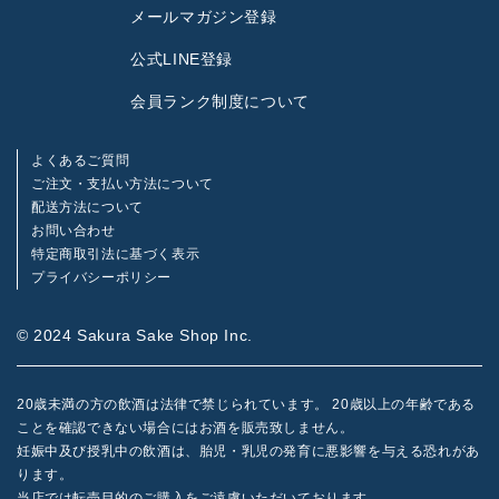
メールマガジン登録
公式LINE登録
会員ランク制度について
よくあるご質問
ご注文・支払い方法について
配送方法について
お問い合わせ
特定商取引法に基づく表示
プライバシーポリシー
© 2024 Sakura Sake Shop Inc.
20歳未満の方の飲酒は法律で禁じられています。 20歳以上の年齢である
うわっ 甘くて美味しい
ひとくち
ことを確認できない場合にはお酒を販売致しません。
目から甘さに驚き、キレの良さと
妊娠中及び授乳中の飲酒は、胎児・乳児の発育に悪影響を与える恐れがあ
余韻に脱帽
ります。
日本酒って良いですね！
当店では転売目的のご購入をご遠慮いただいております。