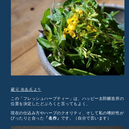
蔵元 池島氏より
この「フレッシュハーブティー」は、ハッピー太郎醸造所の
位置を決定したどぶろくと言ってもよく、
現在の仕込み方やハーブのクオリティ、そして私の嗜好性が
ぴったりと合った
「名作」
です。（自分で言います）