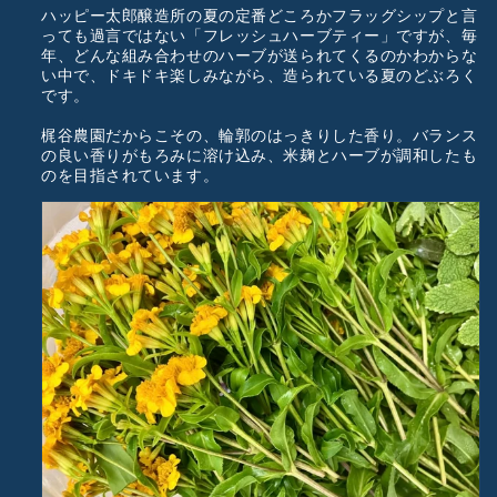
ハッピー太郎醸造所の夏の定番どころかフラッグシップと言
っても過言ではない「フレッシュハーブティー」ですが、毎
年、どんな組み合わせのハーブが送られてくるのかわからな
い中で、ドキドキ楽しみながら、造られている夏のどぶろく
です。
梶谷農園だからこその、輪郭のはっきりした香り。バランス
の良い香りがもろみに溶け込み、米麹とハーブが調和したも
のを目指されています。