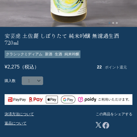
安芸虎 土佐麗 しぼりたて 純米吟醸 無濾過生酒
720ml
クラシックミディアム
新酒
生酒
純米吟醸
¥2,275（税込）
22
ポイント還元
購入数
決済方法について
この商品をシェアする
返品について