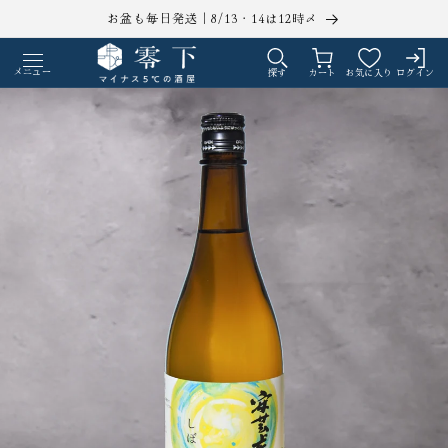
コンテ
お盆も毎日発送｜8/13・14は12時〆
ンツに
ロ
カ
進む
グ
ー
メニュー
探す
カート
お気に入り
ログイン
イ
ト
ン