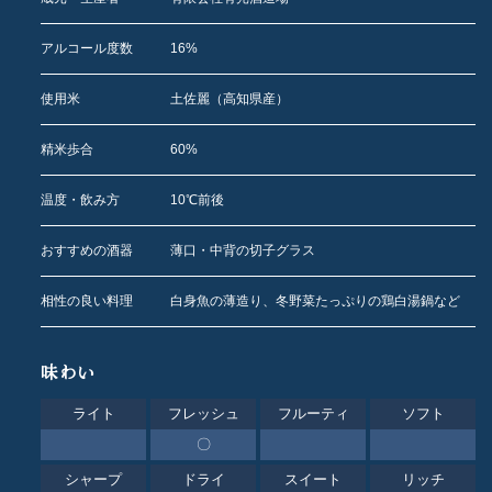
アルコール度数
16%
使用米
土佐麗（高知県産）
精米歩合
60%
温度・飲み方
10℃前後
おすすめの酒器
薄口・中背の切子グラス
相性の良い料理
白身魚の薄造り、冬野菜たっぷりの鶏白湯鍋など
味わい
ライト
フレッシュ
フルーティ
ソフト
〇
シャープ
ドライ
スイート
リッチ