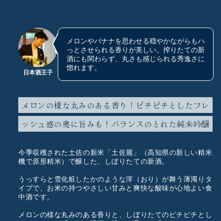
メロンやバナナを思わせる穏やかながらもハ
っとさせられる香りが美しい。搾りたての新
酒にも関わらず、丸さも感じられる秀逸さに
惚れます。
日本酒王子
メロンの様な丸みのある香り！ピチピチとしたフレ
ッシュ感の奥に旨みも！バランスのとれた純米吟醸
今季収穫された土佐の新米「土佐麗」（高知県の新しい精米
機で原形精米）で醸した、しぼりたての新酒。
うっすらと雪化粧したかのような滓（おり）が舞う薄濁りタ
イプで、お米の持つやさしい甘みと爽快な酸味が心地よい食
中酒です。
メロンの様な丸みのある香りと、しぼりたてのピチピチとし