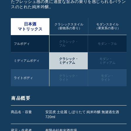
たフレッシュ感の奥に適度な旨みの乗りを感じられるバラン
スのとれた純米吟醸。
日本酒
クラシックスタイル
モダンスタイル
（穀物系の香り）
（果実系の香り）
マトリックス
クラシック・
フルボディ
モダン・フル
フル
クラシック・
モダン・
ミディアムボディ
ミディアム
ミディアム
クラシック・
モダン・
ライトボディ
ライト
ライト
商品概要
商品名・容量
安芸虎 土佐麗 しぼりたて 純米吟醸 無濾過生酒
720ml
蔵元・生産者
有限会社有光酒造場