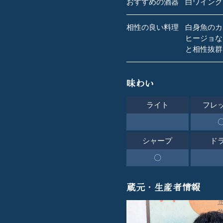
おすすめの酒器
白ワイング
相性の良い料理
白身魚のカ
ヒージョな
と相性抜群
味わい
ライト
フレ
シャープ
ド
〇
蔵元・生産者情報