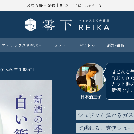
お盆も毎日発送｜8/13・14は12時〆
マトリックスで選ぶ
セット
ギフト
酒器/雑貨
らみ 生 1800ｍl
ほとんど
なおりが
カット調
新酒です
日本酒王子
シュワッと弾けるガス感
で跳ねる、爽快ジュー