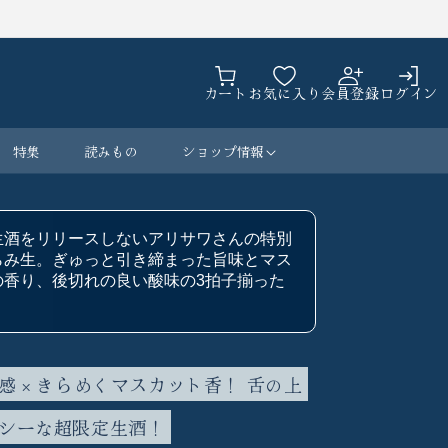
カ
ロ
ー
カート
お気に入り
会員登録
ログイン
グ
ト
イ
ン
特集
読みもの
ショップ情報
生酒をリリースしないアリサワさんの特別
らみ生。ぎゅっと引き締まった旨味とマス
の香り、後切れの良い酸味の3拍子揃った
。
 × きらめくマスカット香！ 舌の上
シーな超限定生酒！