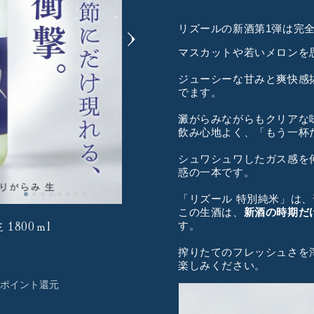
リズールの新酒第
1
弾は完
マスカットや若いメロンを
ジューシーな甘みと爽快感
でます。
澱がらみながらもクリアな
飲み心地よく、「もう一杯だ
シュワシュワしたガス感を
惑の一本です。
「リズール 特別純米」は
この生酒は、
新酒の時期だ
1800ｍl
す。
搾りたてのフレッシュさを
楽しみください。
ポイント還元