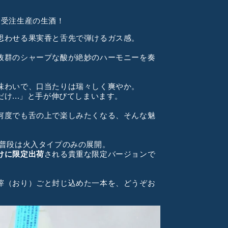
全受注生産の生酒！
思わせる果実香と舌先で弾けるガス感。
抜群のシャープな酸が絶妙のハーモニーを奏
味わいで、口当たりは瑞々しく爽やか。
け...」と手が伸びてしまいます。
何度でも舌の上で楽しみたくなる、そんな魅
、普段は火入タイプのみの展開。
けに限定出荷
される貴重な限定バージョンで
滓（おり）ごと封じ込めた一本を、どうぞお