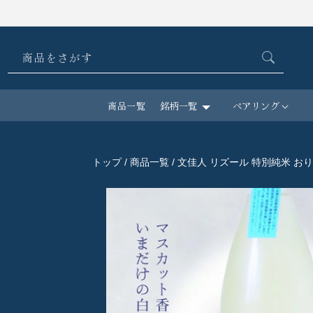
コンテ
ンツに
進む
商品をさがす
商品一覧
銘柄一覧
ペアリング
トップ
/
商品一覧
/ 文佳人 リズール 特別純米 おりが