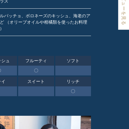
★ レビューを見る
ラス
ルパッチョ、ボロネーズのキッシュ、海老のア
ど （オリーブオイルや柑橘類を使ったお料理
）
ッシュ
フルーティ
ソフト
〇
〇
ライ
スイート
リッチ
〇