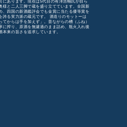
町にあります。現在は5代目の有澤浩輔氏が自ら
奥様と二人三脚で蔵を盛り立てています。全国新
め、四国の新酒鑑評会でも金賞に当たる優等賞を
を誇る実力派の蔵元です。 酒造りのモットーは
ってからは手を加えず」。昔ながらの槽（ふね）
寧に搾り、原酒を無濾過のまま詰め、瓶火入れ後
酒本来の旨さを追求しています。