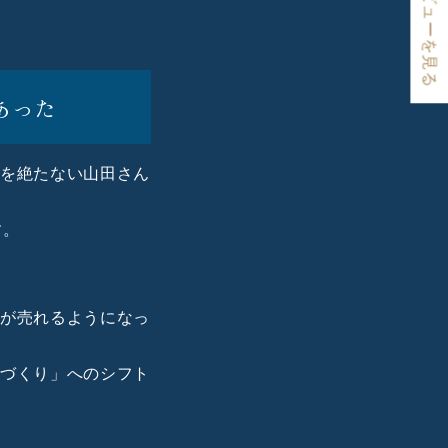
★ レビューを見る
あった
後を絶たない山田さん
す。
」
品が売れるようになっ
品づくり」へのシフト