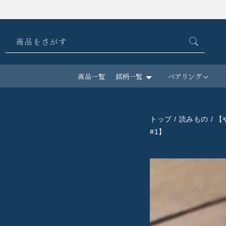
コンテ
ンツに
進む
商品をさがす
商品一覧
銘柄一覧
ペアリング
トップ
/
読みもの
/ 
#1】