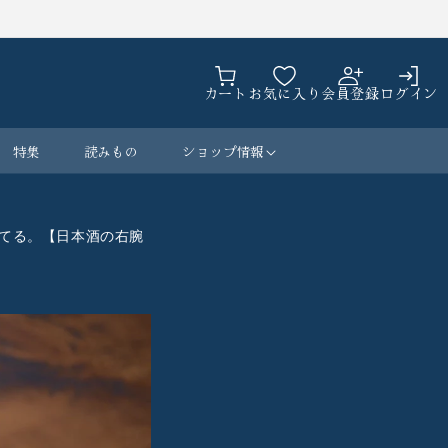
カ
ロ
ー
カート
お気に入り
会員登録
ログイン
グ
ト
イ
ン
特集
読みもの
ショップ情報
立てる。【日本酒の右腕