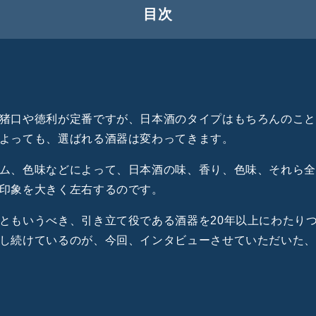
目次
家・山田晋一朗氏
年。売れ続ける器をつくる秘訣は、飲み手目線にあった
白い曲線美が、食のプロをもうならせる
ーの日本酒王子も惚れ込む山田さんの作品
猪口や徳利が定番ですが、
日本酒のタイプはもちろんのこ
仕事をすることで、いいものが生まれる
よっても、選ばれる酒器は変わってきます。
さんの平盃&ワイングラスの購入はこちら
ム、色味などによって、日本酒の味、香り、色味、それら
印象を大きく左右するのです。
ともいうべき、引き立て役である酒器を20年以上にわたり
し続けているのが、今回、インタビューさせていただいた