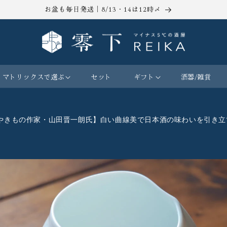
お盆も毎日発送｜8/13・14は12時〆
マトリックスで選ぶ
セット
ギフト
酒器/雑貨
【やきもの作家・山田晋一朗氏】白い曲線美で日本酒の味わいを引き