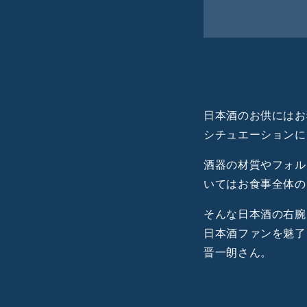
やきもの作
下積み10
唯一無二の
当店バイヤ
日本酒のお供にはお
楽しい人と
シチュエーションに
山田晋一朗
酒器の材質やフォル
いてはお食事全体の
そんな日本酒の右腕
日本酒ファンを魅了
晋一朗さん。