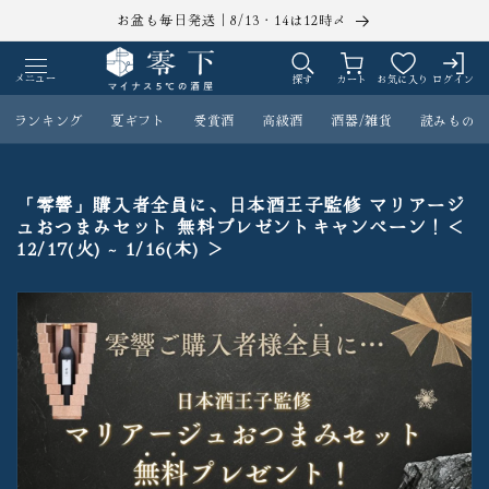
コンテ
お盆も毎日発送｜8/13・14は12時〆
ンツに
ロ
カ
進む
グ
ー
メニュー
探す
カート
お気に入り
ログイン
イ
ト
ン
ランキング
夏ギフト
受賞酒
高級酒
酒器/雑貨
読みもの
「零響」購入者全員に、日本酒王子監修 マリアージ
ュおつまみセット 無料プレゼントキャンペーン！＜
12/17(火) ~ 1/16(木) ＞