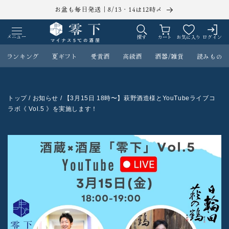
コンテ
お盆も毎日発送｜8/13・14は12時〆
ンツに
ロ
カ
進む
グ
ー
メニュー
探す
カート
お気に入り
ログイン
イ
ト
ン
ランキング
夏ギフト
受賞酒
高級酒
酒器/雑貨
読みもの
トップ
/ お知らせ / 【3月15日 18時〜】萩野酒造様とYouTubeライブコ
ラボ《 Vol.5 》を実施します！