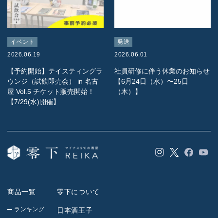
イベント
発送
2026.06.19
2026.06.01
【予約開始】テイスティングラ
社員研修に伴う休業のお知らせ
ウンジ（試飲即売会） in 名古
【6月24日（水）〜25日
屋 Vol.5 チケット販売開始！
（木）】
【7/29(水)開催】
Instagram
Facebook
YouT
Twitter
商品一覧
零下について
ランキング
日本酒王子