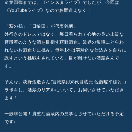
※第四弾までは、《インスタライブ》でしたが、今回は
《YouTubeライブ》なのでお間違えなく！
「萩の鶴」「日輪田」が代表銘柄。
外行きのドレスではなく、毎日着られて心地の良い上質な
普段着のような酒を目指す萩野酒造。業界の常識にとらわ
れないお酒造りに挑み、毎年1本は実験的な仕込みを自らに
課すという挑戦もされている、目が離せない酒蔵さんで
す。
そんな、萩野酒造さん(宮城県)の8代目蔵元 佐藤曜平様とコ
ラボをし、酒蔵のリアルについて、お伺いさせていただき
ます！
一般非公開！貴重な酒蔵内の見学もさせていただける予定
です♪