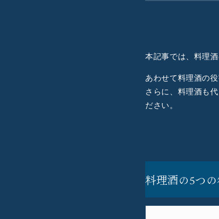
1.料理酒の
2.料理酒
3.蒸留酒は
4.料理酒
本記事では、料理酒
5.日本酒
6.料理酒
あわせて料理酒の役
7.代用料
さらに、料理酒も代
8.代用品
ださい。
9.まとめ
料理酒の5つの