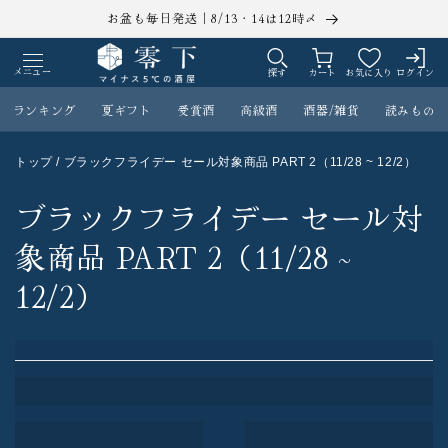
コンテ
お盆も毎日発送｜8/13・14は12時〆
ンツに
ロ
カ
進む
グ
ー
メニュー
探す
カート
お気に入り
ログイン
イ
ト
ン
ランキング
夏ギフト
受賞酒
高級酒
酒器/雑貨
読みもの
トップ
/ ブラックフライデー セール対象商品 PART 2（11/28 ~ 12/2）
ブラックフライデー セール対
象商品 PART 2（11/28 ~
12/2）