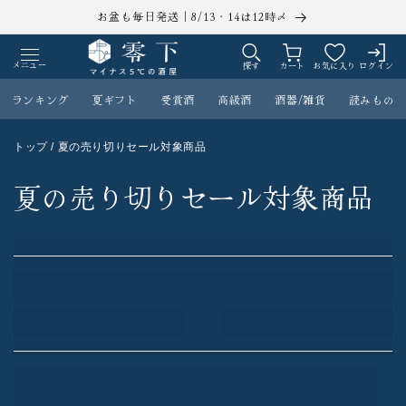
コンテ
お盆も毎日発送｜8/13・14は12時〆
ンツに
ロ
カ
進む
グ
ー
メニュー
探す
カート
お気に入り
ログイン
イ
ト
ン
ランキング
夏ギフト
受賞酒
高級酒
酒器/雑貨
読みもの
トップ
/ 夏の売り切りセール対象商品
夏の売り切りセール対象商品