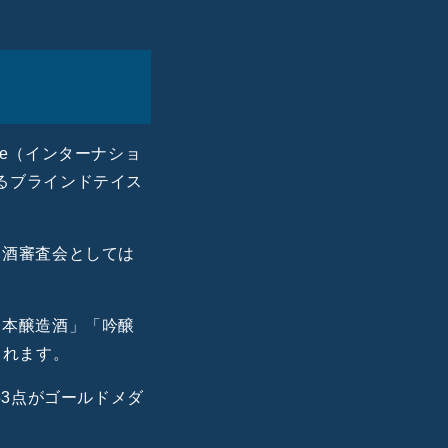
enge（インターナショ
あるブラインドテイス
本酒審査会としては
「本醸造酒」「吟醸
られます。
53
点がゴールドメダ