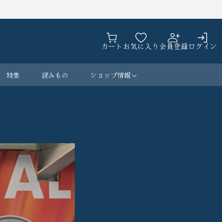
カ
ロ
ー
カート
お気に入り
会員登録
ログイン
グ
ト
イ
ン
特集
読みもの
ショップ情報