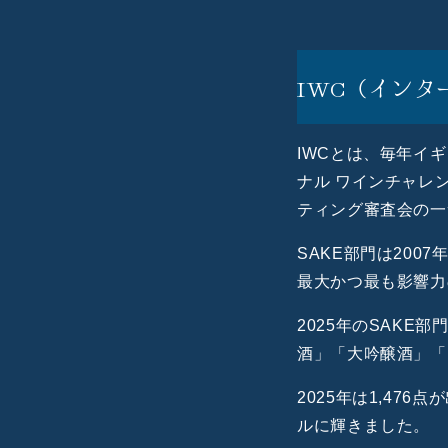
IWC（イン
IWCとは、毎年イギリス
ナル ワインチャレ
ティング審査会の一
SAKE部門は20
最大かつ最も影響力
2025年のSAK
酒」「大吟醸酒」「
2025年は
1,476
点が
ルに輝きました。