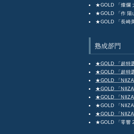
★GOLD 「燦爛
★GOLD 「作 
★GOLD 「長崎
熟成部門
★GOLD 「超特
★GOLD 「超特
★GOLD 「NII
★GOLD 「NII
★GOLD 「NII
★GOLD 「NIIZ
★GOLD 「NIIZ
★GOLD 「零響 2